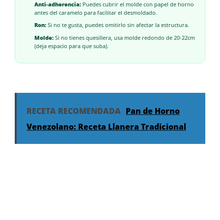
Anti-adherencia:
Puedes cubrir el molde con papel de horno
antes del caramelo para facilitar el desmoldado.
Ron:
Si no te gusta, puedes omitirlo sin afectar la estructura.
Molde:
Si no tienes quesillera, usa molde redondo de 20-22cm
(deja espacio para que suba).
RECETA RECOMENDADA
Pan de Horno
Venezolano: Receta Llanera Tradicional
Postres de Leyenda
¡Sorprende a todos con esta magia
culinaria!