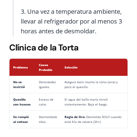
3. Una vez a temperatura ambiente,
llevar al refrigerador por al menos 3
horas antes de desmoldar.
Clínica de la Torta
Causa
Problema
Solución
Probable
No se
Densidades
Asegura batir mucho la torta (aire) y
invirtió
iguales.
poco el quesillo.
Quesillo
Exceso de
El agua del baño maría hirvió
con huecos
calor.
violentamente. Baja el fuego.
Se rompió
Desmoldado
Regla de Oro:
Desmolda SOLO cuando
al voltear
tibio.
esté fría de nevera (3h+).