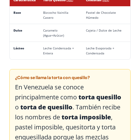
Característica
Torta Quesillo 🇻🇪
Chocoflan 🇲🇽
Base
Bizcocho Vainilla
Pastel de Chocolate
Casero
Húmedo
Dulce
Caramelo
Cajeta / Dulce de Leche
(Agua+Azúcar)
Lácteo
Leche Condensada +
Leche Evaporada +
Entera
Condensada
¿Cómo se llama la torta con quesillo?
En Venezuela se conoce
principalmente como
torta quesillo
o
torta de quesillo
. También recibe
los nombres de
torta imposible
,
pastel imposible, quesitorta y torta
enquesillada porque las mezclas