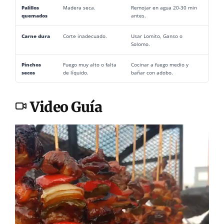
Palillos
Madera seca.
Remojar en agua 20-30 min
quemados
antes.
Carne dura
Corte inadecuado.
Usar Lomito, Ganso o
Solomo.
Pinchos
Fuego muy alto o falta
Cocinar a fuego medio y
secos
de líquido.
bañar con adobo.
Video Guía