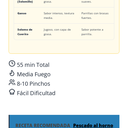
(Solomillo)
grasa.
suaves.
Ganso
Sabor intenso, textura
Parrillas con brasas
media.
fuertes.
Solomo de
Jugoso, con capa de
Sabor potente a
Cuerito
grasa.
parrilla.
55 min
Total
Media
Fuego
8-10
Pinchos
Fácil
Dificultad
RECETA RECOMENDADA
Pescado al horno