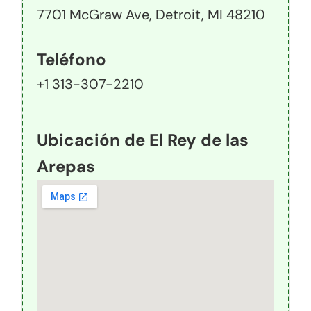
7701 McGraw Ave, Detroit, MI 48210
Teléfono
+1 313-307-2210
Ubicación de El Rey de las
Arepas