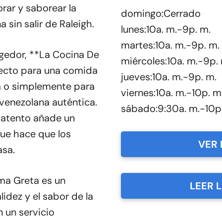
rar y saborear la
domingo:Cerrado
 sin salir de Raleigh.
lunes:10a. m.-9p. m.
martes:10a. m.-9p. m.
gedor, **La Cocina De
miércoles:10a. m.-9p.
fecto para una comida
jueves:10a. m.-9p. m.
ca o simplemente para
viernes:10a. m.-10p. m
venezolana auténtica.
sábado:9:30a. m.-10p
 atento añade un
que hace que los
VER 
asa.
ma Greta es un
LEER 
idez y el sabor de la
 un servicio