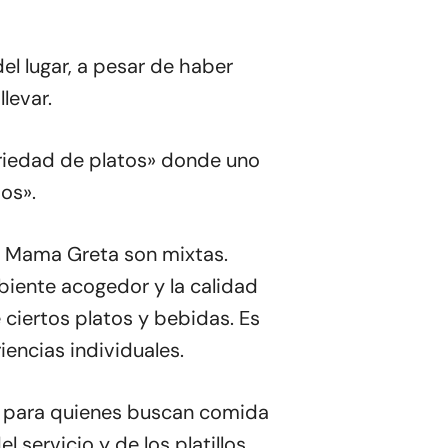
del lugar, a pesar de haber
levar.
riedad de platos» donde uno
os».
e Mama Greta son mixtas.
biente acogedor y la calidad
e ciertos platos y bebidas. Es
iencias individuales.
a para quienes buscan comida
 servicio y de los platillos