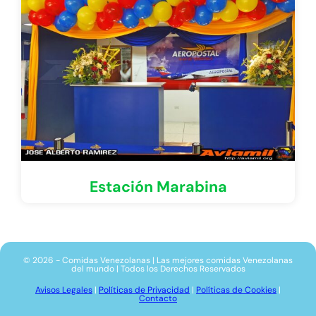
Estación Marabina
© 2026 - Comidas Venezolanas | Las mejores comidas Venezolanas
del mundo | Todos los Derechos Reservados
Avisos Legales
|
Políticas de Privacidad
|
Políticas de Cookies
|
Contacto