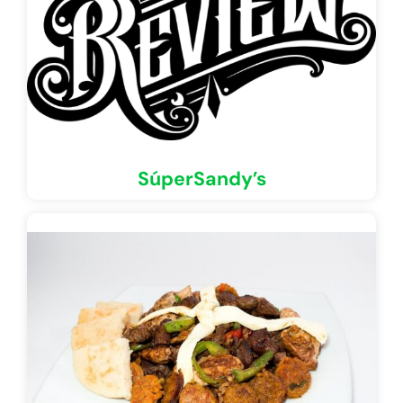
SúperSandy’s