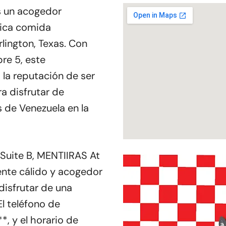
s un acogedor
tica comida
lington, Texas. Con
re 5, este
la reputación de ser
a disfrutar de
s de Venezuela en la
Suite B, MENTIIRAS At
ente cálido y acogedor
disfrutar de una
El teléfono de
, y el horario de