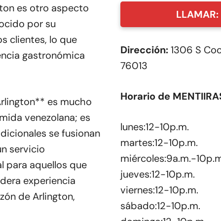
gton es otro aspecto
LLAMAR: 
ocido por su
s clientes, lo que
Dirección:
1306 S Coop
iencia gastronómica
76013
Horario de MENTIIRAS
rlington** es mucho
mida venezolana; es
lunes:12-10p.m.
adicionales se fusionan
martes:12-10p.m.
n servicio
miércoles:9a.m.-10p.m
al para aquellos que
jueves:12-10p.m.
adera experiencia
viernes:12-10p.m.
azón de Arlington,
sábado:12-10p.m.