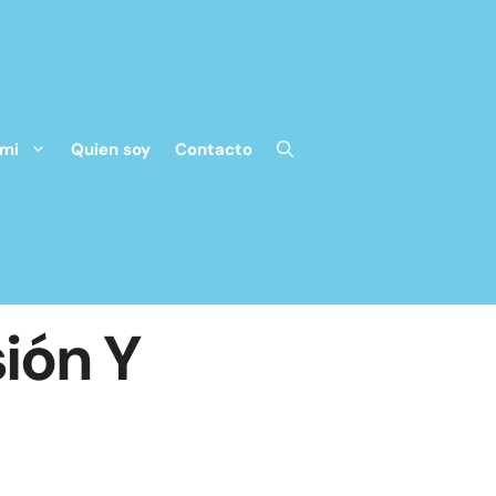
 mi
Quien soy
Contacto
ión Y