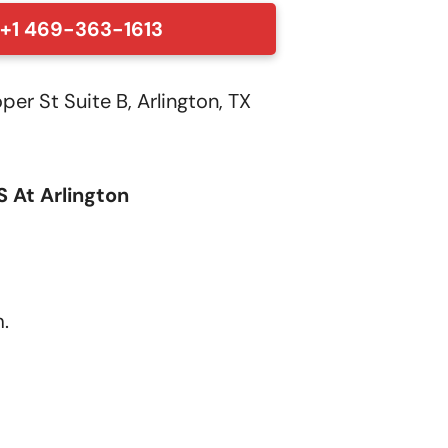
+1 469-363-1613
er St Suite B, Arlington, TX
 At Arlington
.