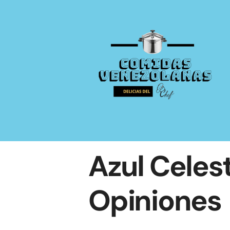
Saltar
al
contenido
Azul Celest
Opiniones