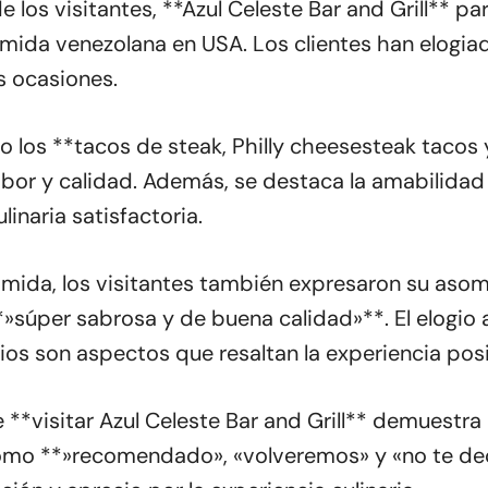
los visitantes, **Azul Celeste Bar and Grill** pa
omida venezolana en USA. Los clientes han elogiad
s ocasiones.
los **tacos de steak, Philly cheesesteak tacos 
bor y calidad. Además, se destaca la amabilidad 
linaria satisfactoria.
omida, los visitantes también expresaron su asom
súper sabrosa y de buena calidad»**. El elogio a
ios son aspectos que resaltan la experiencia posit
*visitar Azul Celeste Bar and Grill** demuestra l
 como **»recomendado», «volveremos» y «no te d