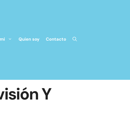
 mi
Quien soy
Contacto
visión Y