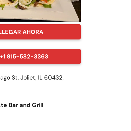
LLEGAR AHORA
+1 815-582-3363
go St, Joliet, IL 60432,
te Bar and Grill