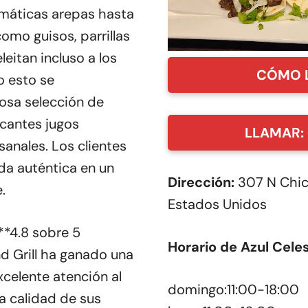
máticas arepas hasta
omo guisos, parrillas
leitan incluso a los
CÓMO 
o esto se
sa selección de
cantes jugos
LLAMAR: 
sanales. Los clientes
da auténtica en un
Dirección:
307 N Chica
.
Estados Unidos
**4.8 sobre 5
Horario de Azul Celes
nd Grill ha ganado una
celente atención al
domingo:11:00-18:00
a calidad de sus