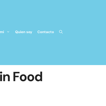
 mi
Quien soy
Contacto
in Food