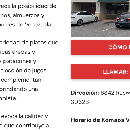
rece la posibilidad de
unos, almuerzos y
onales de Venezuela.
ariedad de platos que
CÓMO 
icas arepas y
os patacones y
elección de jugos
LLAMAR: 
es complementan
brindando una
Dirección:
6342 Roswe
pleta.
30328
evoca la calidez y
Horario de Komaos V
lo que contribuye a