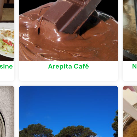
sine
Arepita Café
N