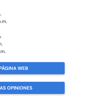
.
p.m.
.
m.
.m.
PÁGINA WEB
LAS OPINIONES