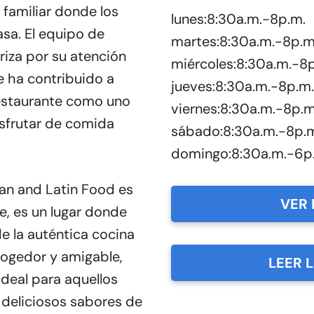
familiar donde los
lunes:8:30a.m.-8p.m.
asa. El equipo de
martes:8:30a.m.-8p.m
iza por su atención
miércoles:8:30a.m.-8
e ha contribuido a
jueves:8:30a.m.-8p.m.
restaurante como uno
viernes:8:30a.m.-8p.m
isfrutar de comida
sábado:8:30a.m.-8p.
domingo:8:30a.m.-6p
an and Latin Food es
VER 
, es un lugar donde
de la auténtica cocina
ogedor y amigable,
LEER 
ideal para aquellos
 deliciosos sabores de