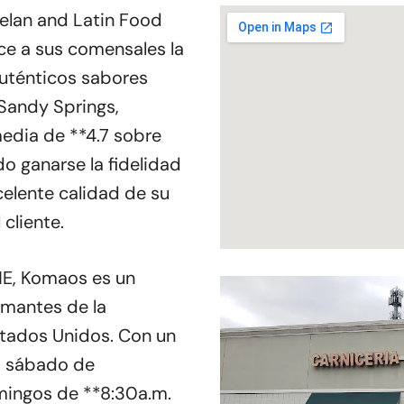
elan and Latin Food
ce a sus comensales la
auténticos sabores
Sandy Springs,
edia de **4.7 sobre
do ganarse la fidelidad
xcelente calidad de su
cliente.
NE, Komaos es un
amantes de la
tados Unidos. Con un
 a sábado de
mingos de **8:30a.m.