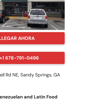
LLEGAR AHORA
+1 678-791-0496
ll Rd NE, Sandy Springs, GA
enezuelan and Latin Food