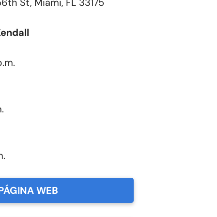
6th St, Miami, FL 33175
endall
p.m.
.
m.
PÁGINA WEB