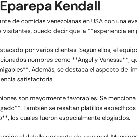
 Eparepa Kendall
rante de comidas venezolanas en USA con una eva
 visitantes, puedo decir que la **experiencia en 
estacado por varios clientes. Según ellos, el equi
ncionados nombres como **Angel y Vanessa**, qu
gables**. Además, se destaca el aspecto de limp
encia satisfactoria.
iniones son mayormente favorables. Se menciona 
agado**. También se resaltan platillos específic
**, los cuales fueron especialmente elogiados.
tención al detalle por parte del personal. Mencio