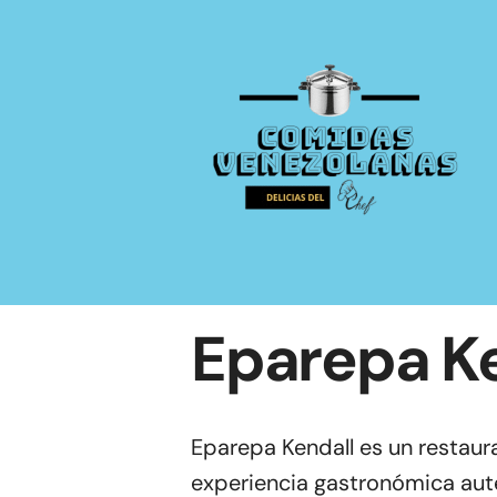
Saltar
al
contenido
Eparepa Ke
Eparepa Kendall es un restaur
experiencia gastronómica au