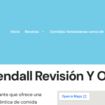
Inicio
Recetas
Comidas Venezolanas cerca de
ndall Revisión Y 
ante que ofrece una
téntica de comida