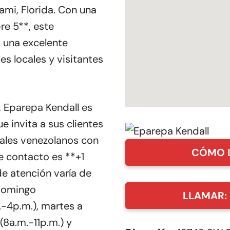
ami, Florida. Con una
re 5**, este
 una excelente
s locales y visitantes
 Eparepa Kendall es
e invita a sus clientes
nales venezolanos con
CÓMO 
e contacto es **+1
e atención varía de
 domingo
LLAMAR: 
.-4p.m.), martes a
(8a.m.-11p.m.) y