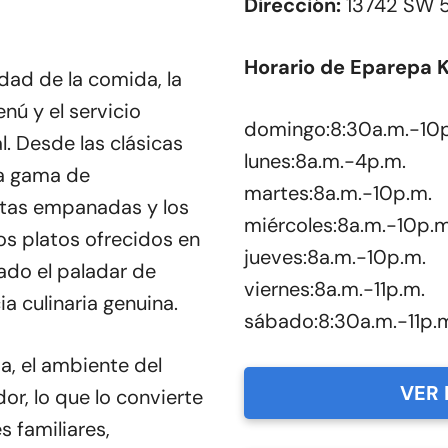
Dirección:
13742 SW 5
Horario de Eparepa K
dad de la comida, la
nú y el servicio
domingo:8:30a.m.-10
. Desde las clásicas
lunes:8a.m.-4p.m.
ia gama de
martes:8a.m.-10p.m.
ntas empanadas y los
miércoles:8a.m.-10p.m
los platos ofrecidos en
jueves:8a.m.-10p.m.
ado el paladar de
viernes:8a.m.-11p.m.
a culinaria genuina.
sábado:8:30a.m.-11p.
a, el ambiente del
VER 
or, lo que lo convierte
s familiares,