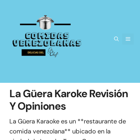
Saltar
al
contenido
Men
La Güera Karoke Revisión
Y Opiniones
La Güera Karaoke es un **restaurante de
comida venezolana** ubicado en la