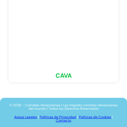
CAVA
© 2026 - Comidas Venezolanas | Las mejores comidas Venezolanas
del mundo | Todos los Derechos Reservados
Avisos Legales
|
Políticas de Privacidad
|
Políticas de Cookies
|
Contacto