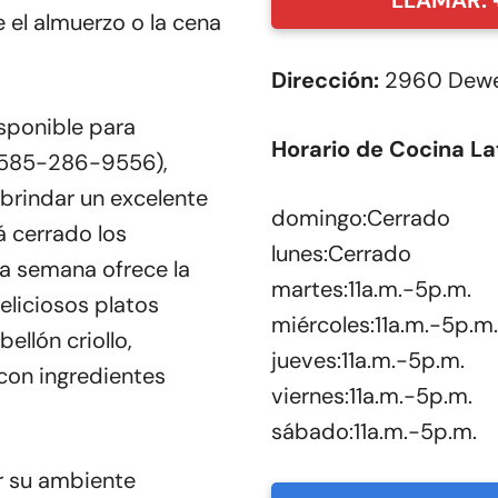
LLAMAR: 
 el almuerzo o la cena
Dirección:
2960 Dewey
sponible para
Horario de Cocina La
1 585-286-9556),
 brindar un excelente
domingo:Cerrado
á cerrado los
lunes:Cerrado
la semana ofrece la
martes:11a.m.-5p.m.
eliciosos platos
miércoles:11a.m.-5p.m.
llón criollo,
jueves:11a.m.-5p.m.
con ingredientes
viernes:11a.m.-5p.m.
sábado:11a.m.-5p.m.
or su ambiente