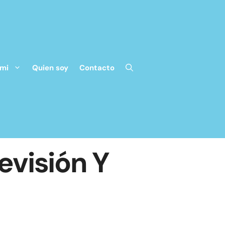
 mi
Quien soy
Contacto
evisión Y