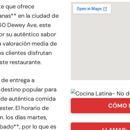
te que ofrece
anas** en la ciudad de
60 Dewey Ave, este
or su auténtico sabor
 valoración media de
s clientes disfrutan
ste restaurante.
 de entrega a
n destino popular para
r de auténtica comida
CÓMO 
ster. El horario de
m. los días martes,
ábado**, por lo que es