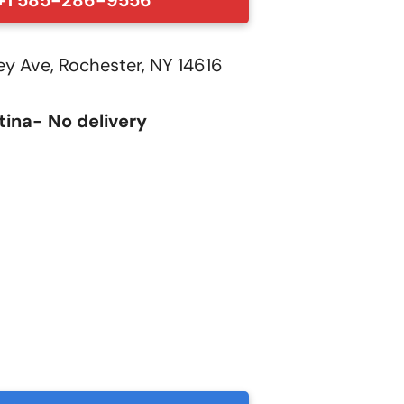
+1 585-286-9556
 Ave, Rochester, NY 14616
tina- No delivery