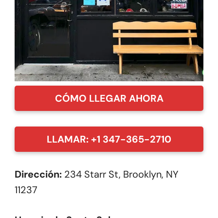
CÓMO LLEGAR AHORA
LLAMAR: +1 347-365-2710
Dirección:
234 Starr St, Brooklyn, NY
11237