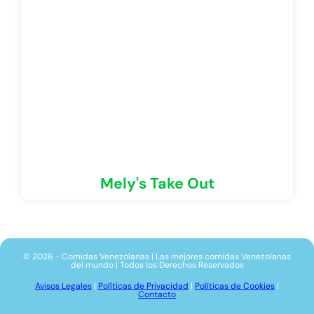
Mely's Take Out
© 2026 - Comidas Venezolanas | Las mejores comidas Venezolanas
del mundo | Todos los Derechos Reservados
Avisos Legales
|
Políticas de Privacidad
|
Políticas de Cookies
|
Contacto