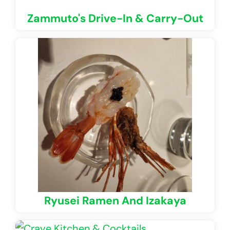
Zammuto's Drive-In & Carry-Out
Ryusei Ramen And Izakaya