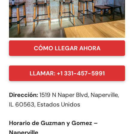
CÓMO LLEGAR AHORA
LLAMAR: +1 331-457-5991
Dirección:
1519 N Naper Blvd, Naperville,
IL 60563, Estados Unidos
Horario de Guzman y Gomez –
Naperville