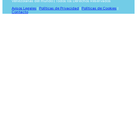
Venezolanas del mundo | Todos los Derechos Reservados
Avisos Legales
|
Políticas de Privacidad
|
Políticas de Cookies
|
Contacto