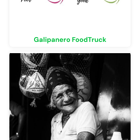
Galipanero FoodTruck