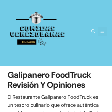
Saltar
al
contenido
Men
Galipanero FoodTruck
Revisión Y Opiniones
El Restaurante Galipanero FoodTruck es
un tesoro culinario que ofrece auténtica