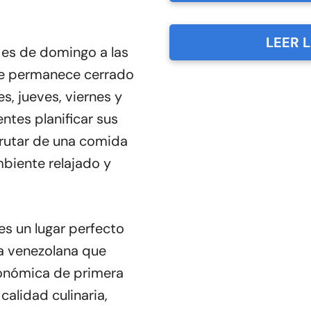
LEER 
i es de domingo a las
ue permanece cerrado
es, jueves, viernes y
entes planificar sus
frutar de una comida
biente relajado y
es un lugar perfecto
a venezolana que
ronómica de primera
calidad culinaria,