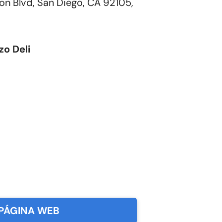
on Blvd, San Diego, CA 92105,
zo Deli
PÁGINA WEB