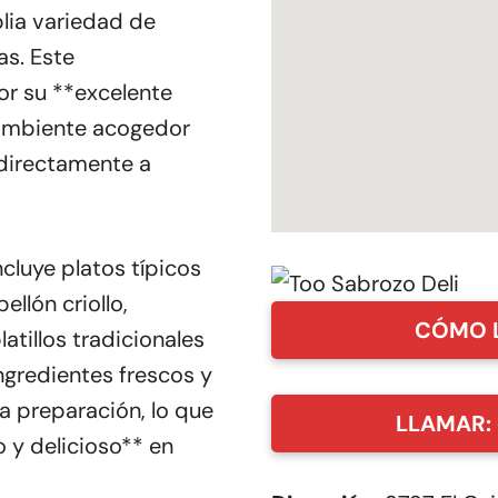
lia variedad de
as. Este
or su **excelente
 ambiente acogedor
 directamente a
cluye platos típicos
llón criollo,
CÓMO 
atillos tradicionales
ngredientes frescos y
a preparación, lo que
LLAMAR: 
 y delicioso** en