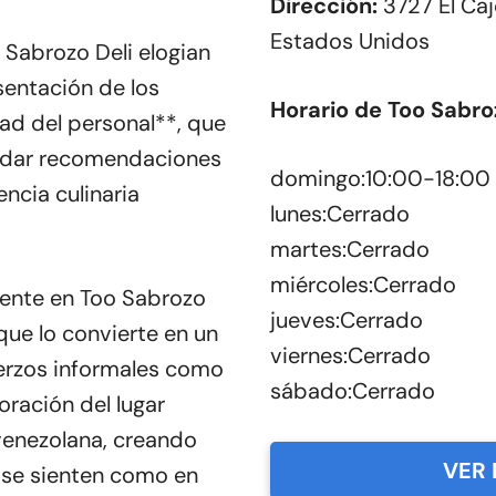
Dirección:
3727 El Caj
Estados Unidos
 Sabrozo Deli elogian
esentación de los
Horario de Too Sabro
dad del personal**, que
indar recomendaciones
domingo:10:00-18:00
ncia culinaria
lunes:Cerrado
martes:Cerrado
miércoles:Cerrado
ente en Too Sabrozo
jueves:Cerrado
 que lo convierte en un
viernes:Cerrado
uerzos informales como
sábado:Cerrado
oración del lugar
a venezolana, creando
VER 
 se sienten como en