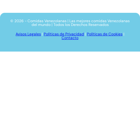
© 2026 - Comidas Venezolanas | Las mejores comidas Venezolanas
del mundo | Todos los Derechos Reservados
Avisos Legales
|
Políticas de Privacidad
|
Políticas de Cookies
|
Contacto