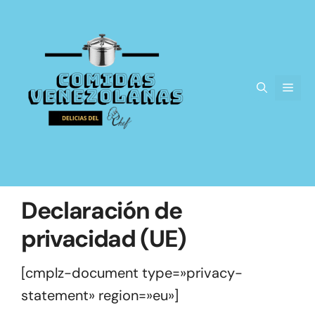
Saltar
al
contenido
Men
Declaración de
privacidad (UE)
[cmplz-document type=»privacy-
statement» region=»eu»]